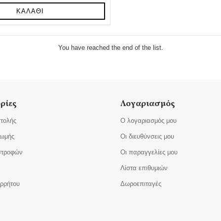
ΚΑΛΆΘΙ
You have reached the end of the list.
ρίες
Λογαριασμός
τολής
Ο λογαριασμός μου
ρωμής
Οι διευθύνσεις μου
ιστροφών
Οι παραγγελίες μου
Λίστα επιθυμιών
ορρήτου
Δωροεπιταγές