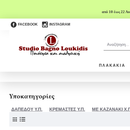
από 10 έως 22 Αυ
FACEBOOK
INSTAGRAM
ΠΛΑΚΆΚΙΑ
Υποκατηγορίες
ΔΑΠΕΔΟΥ Υ.Π.
ΚΡΕΜΑΣΤΕΣ Υ.Π.
ΜΕ ΚΑΖΑΝΑΚΙ Χ.Π